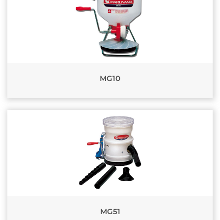
MG10
MG51