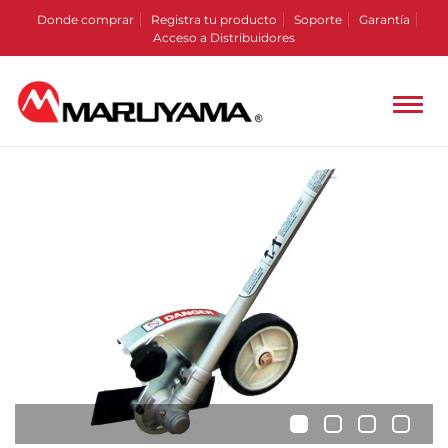
Donde comprar
Registra tu producto
Soporte
Garantía
Acceso a Distribuidores
•
•
•
•