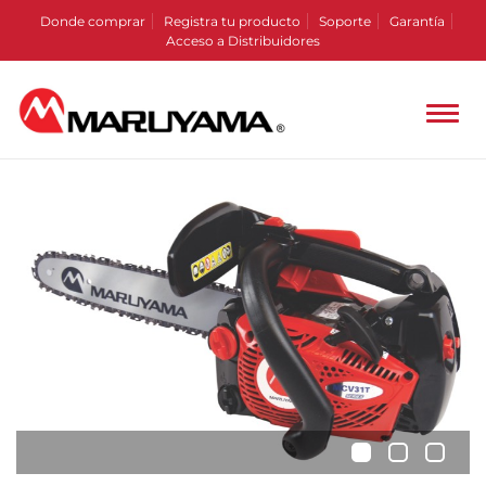
Donde comprar
Registra tu producto
Soporte
Garantía
Acceso a Distribuidores
•
•
•