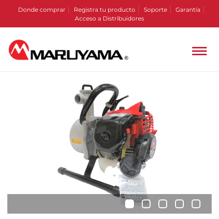
Donde comprar
Registra tu producto
Soporte
Garantía
Acceso a Distribuidores
•
•
•
•
•