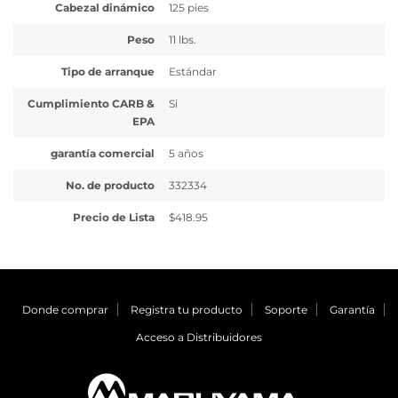
Cabezal dinámico
125 pies
Peso
11 lbs.
Tipo de arranque
Estándar
Cumplimiento CARB &
Si
EPA
garantía comercial
5 años
No. de producto
332334
Precio de Lista
$418.95
Donde comprar
Registra tu producto
Soporte
Garantía
Acceso a Distribuidores