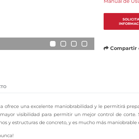
Manual de Usu
SOLICIT
INFORMAC
•
•
•
•
Compartir 
CTO
 ofrece una excelente maniobrabilidad y le permitirá prepar
 mayor visibilidad para permitir un mejor control de corte. 
aminos y estructuras de concreto, y es mucho más maniobrabl
nunca!