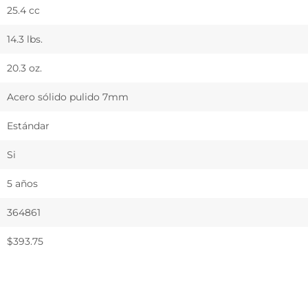
25.4 cc
14.3 lbs.
20.3 oz.
Acero sólido pulido 7mm
Estándar
Si
5 años
364861
$393.75