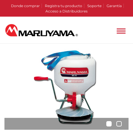
Donde comprar
Registra tu producto
Soporte
Garantía
Acceso a Distribuidores
•
•