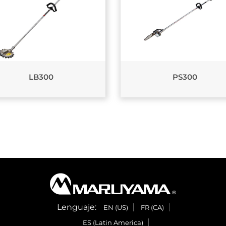
LB300
PS300
Lenguaje:
EN (US)
FR (CA)
ES (Latin America)