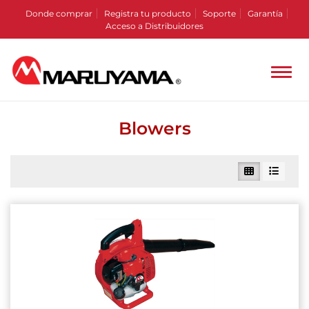
Donde comprar
Registra tu producto
Soporte
Garantía
Acceso a Distribuidores
Blowers