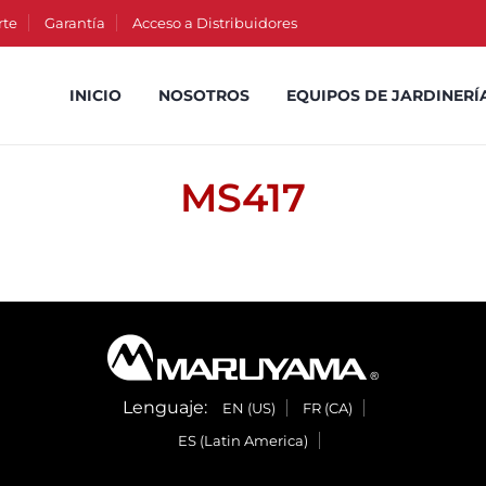
rte
Garantía
Acceso a Distribuidores
INICIO
NOSOTROS
EQUIPOS DE JARDINERÍ
MS417
Lenguaje:
EN (US)
FR (CA)
ES (Latin America)