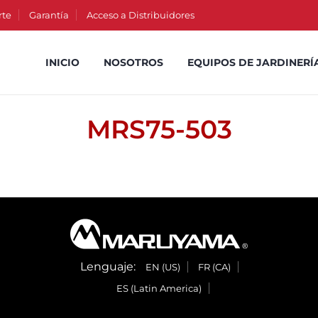
rte
Garantía
Acceso a Distribuidores
INICIO
NOSOTROS
EQUIPOS DE JARDINERÍ
MRS75-503
Lenguaje:
EN (US)
FR (CA)
ES (Latin America)