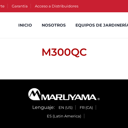
rte
Garantía
Acceso a Distribuidores
INICIO
NOSOTROS
EQUIPOS DE JARDINERÍ
M300QC
Lenguaje:
EN (US)
FR (CA)
ES (Latin America)